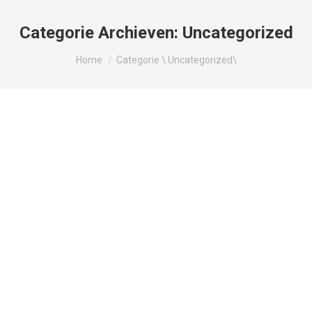
Categorie Archieven:
Uncategorized
Je bent hier:
Home
Categorie \ Uncategorized\