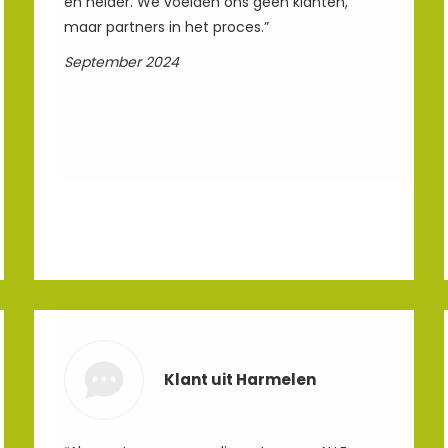
en helder. We voelden ons geen klanten,
maar partners in het proces.”
September 2024
Klant uit Harmelen