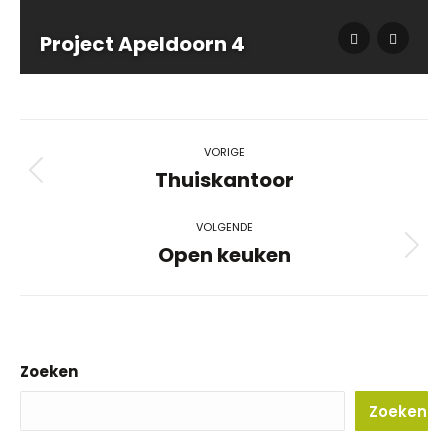
Project Apeldoorn 4
Album
VORIGE
navigatie
Thuiskantoor
Vorig
album:
VOLGENDE
Open keuken
Volgend
album:
Zoeken
Zoeken